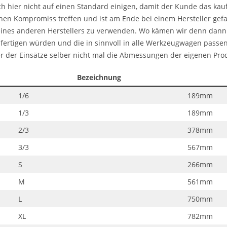
ch hier nicht auf einen Standard einigen, damit der Kunde das kau
nen Kompromiss treffen und ist am Ende bei einem Hersteller gef
eines anderen Herstellers zu verwenden. Wo kämen wir denn dann a
 fertigen würden und die in sinnvoll in alle Werkzeugwagen passe
ler der Einsätze selber nicht mal die Abmessungen der eigenen Pro
Bezeichnung
1/6
189mm
1/3
189mm
2/3
378mm
3/3
567mm
S
266mm
M
561mm
L
750mm
XL
782mm