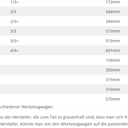
1/3+
172mm
2/3
344mm
2/3+
344mm
3/3
519mm
3/3+
519mm
4/3+
691mm
158mm
200mm
315mm
316mm
570mm
rschiedener Werkzeugwagen
r Hersteller, die zum Teil so grauenhaft sind, dass man sich frag
 Hersteller, konnte man von den Werkzeugwagen auf die passenden