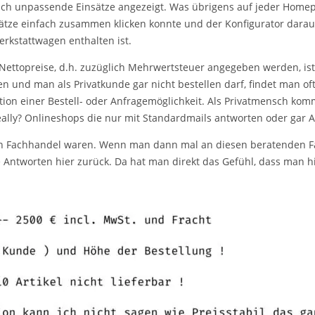
ch unpassende Einsätze angezeigt. Was übrigens auf jeder Homepa
ätze einfach zusammen klicken konnte und der Konfigurator darau
rkstattwagen enthalten ist.
 Nettopreise, d.h. zuzüglich Mehrwertsteuer angegeben werden, is
en und man als Privatkunde gar nicht bestellen darf, findet man of
ion einer Bestell- oder Anfragemöglichkeit. Als Privatmensch kom
ally? Onlineshops die nur mit Standardmails antworten oder gar
n Fachhandel waren. Wenn man dann mal an diesen beratenden Fa
 Antworten hier zurück. Da hat man direkt das Gefühl, dass man hi