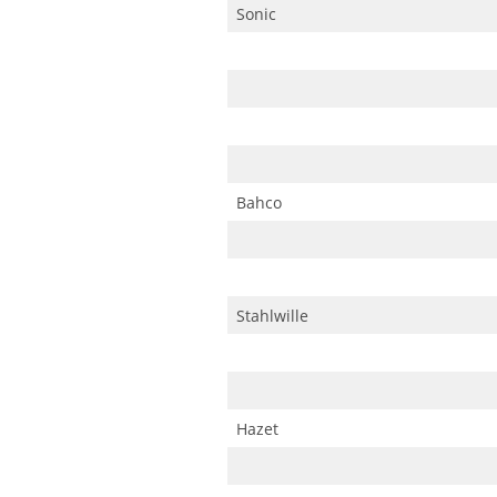
Sonic
Bahco
Stahlwille
Hazet