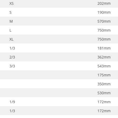
XS
202mm
S
190mm
M
570mm
L
750mm
XL
750mm
1/3
181mm
2/3
362mm
3/3
543mm
175mm
350mm
530mm
1/9
172mm
1/3
172mm