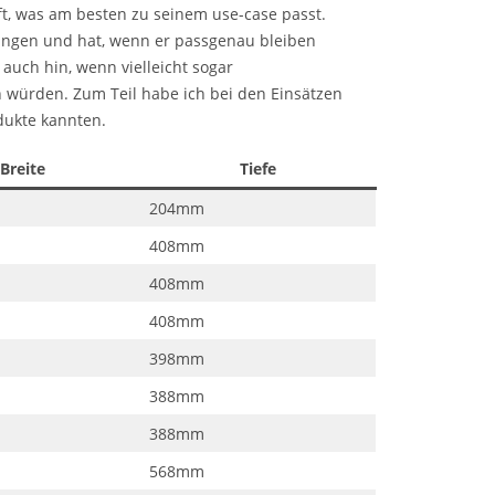
ft, was am besten zu seinem use-case passt.
angen und hat, wenn er passgenau bleiben
uch hin, wenn vielleicht sogar
n würden. Zum Teil habe ich bei den Einsätzen
dukte kannten.
Breite
Tiefe
204mm
408mm
408mm
408mm
398mm
388mm
388mm
568mm